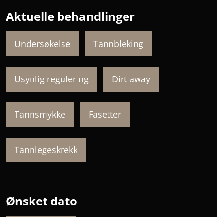
Aktuelle behandlinger
Undersøkelse
Tannbleking
Usynlig regulering
Dirt away
Tannsmykke
Fasetter
Tannlegeskrekk
Ønsket dato