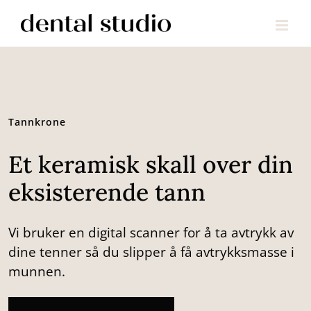
Skip
to
content
Undersøkelse
Tannbleking
Usynlig regulering
Dirt away
T
Tannkrone
Et keramisk skall over din
eksisterende tann
Vi bruker en digital scanner for å ta avtrykk av
dine tenner så du slipper å få avtrykksmasse i
munnen.